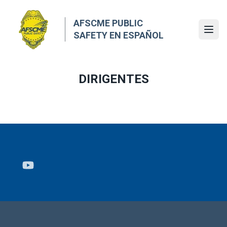
Skip
to
AFSCME PUBLIC
main
Ope
SAFETY EN ESPAÑOL
content
DIRIGENTES
Youtube