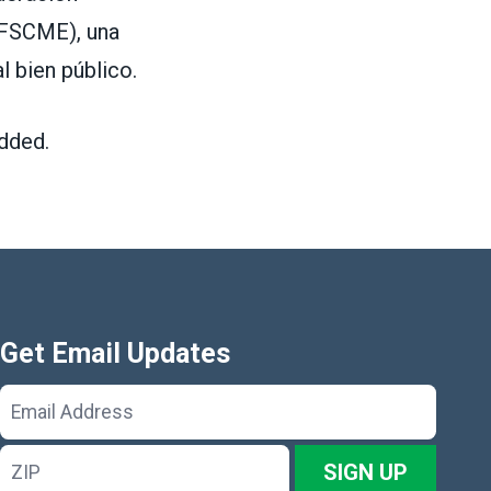
FSCME),
una
l bien p
ú
blico
.
dded.
Get Email Updates
Email
Address
ZIP
SIGN UP