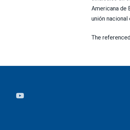
Americana de E
uni
ó
n nacional
The referenced
Youtube