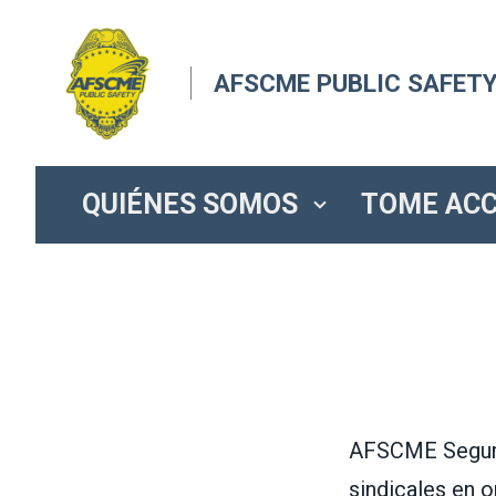
Skip
to
AFSCME PUBLIC SAFETY
main
content
QUIÉNES SOMOS
TOME ACC
AFSCME
Segur
sindicales en 