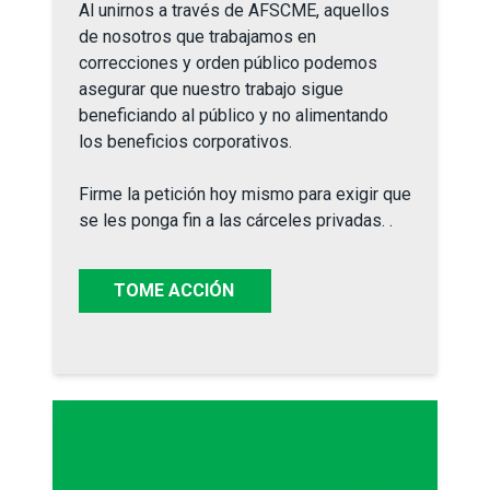
Al unir
nos
a trav
é
s de AFSCME, aquellos
de nosotros que trabajamos en
correcciones y orden p
ú
blico podemos
asegurar que nuestro trabajo sigue
beneficiando al
p
ú
blico
y
no
alimentando
l
os beneficios
corporativ
o
s.
Firme la petición hoy mismo para
exigir que
se les ponga fin a las cárceles privadas.
.
TOME ACCIÓN